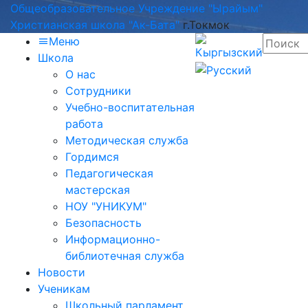
Общеобразовательное Учреждение "Ырайым"
Христианская школа "Ак-Бата"
г.Токмок
Меню
Школа
О нас
Сотрудники
Учебно-воспитательная
работа
Методическая служба
Гордимся
Педагогическая
мастерская
НОУ "УНИКУМ"
Безопасность
Информационно-
библиотечная служба
Новости
Ученикам
Школьный парламент